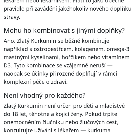
lékařem nebo lékárníkem. Platí to jako obecné
pravidlo při zavádění jakéhokoliv nového doplňku
stravy.
Mohu ho kombinovat s jinými doplňky?
Ano. Zlatý Kurkumin se běžně kombinuje
například s ostropestřcem, kolagenem, omega-3
mastnými kyselinami, hořčíkem nebo vitamínem
D3. Tyto kombinace se vzájemně neruší —
naopak se účinky přirozeně doplňují v rámci
komplexní péče o zdraví.
Není vhodný pro každého?
Zlatý Kurkumin není určen pro děti a mladistvé
do 18 let, těhotné a kojící ženy. Pokud trpíte
onemocněním žlučníku nebo žlučových cest,
konzultujte užívání s lékařem — kurkuma