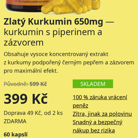
Zlatý Kurkumin 650mg
—
kurkumin s piperinem a
zázvorem
Obsahuje vysoce koncentrovaný extrakt
z kurkumy podpořený černým pepřem a zázvorem
pro maximální efekt.
Původně:
599 Kč
SKLADEM
399 Kč
100 % záruka vrácení
peněz
Doprava 49 Kč, od 2 ks
Zítra, jinak za polovinu
ZDARMA
Snadný a bezpečný
nákup bez rizika
60 kapslí