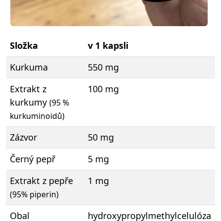
Složka
v 1 kapsli
Kurkuma
550 mg
Extrakt z
100 mg
kurkumy
(95 %
kurkuminoidů)
Zázvor
50 mg
Černý pepř
5 mg
Extrakt z pepře
1 mg
(95% piperin)
Obal
hydroxypropylmethylcelulóza