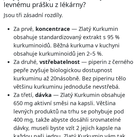
levnému prášku z lékárny?
Jsou tři zásadní rozdíly.
Za prvé,
koncentrace
— Zlatý Kurkumin
obsahuje standardizovaný extrakt s 95 %
kurkuminoidů. Běžná kurkuma v kuchyni
obsahuje kurkuminoidů jen 2–5 %.
Za druhé,
vstřebatelnost
— piperin z černého
pepře zvyšuje biologickou dostupnost
kurkuminu až 20násobně. Bez piperinu tělo
většinu kurkuminu jednoduše nevstřebá.
Za třetí,
dávka
— Zlatý Kurkumin obsahuje
650 mg aktivní směsi na kapsli. Většina
levných produktů na trhu se pohybuje pod
400 mg, takže abyste dosáhli srovnatelné
dávky, museli byste vzít 2 jejich kapsle na
každou naši jednu. Zlatý Kurkumin vám tak