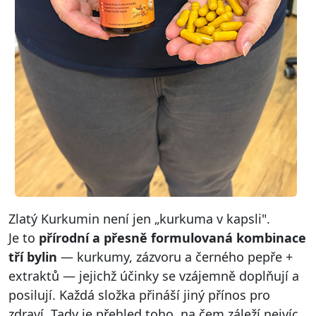
Zlatý Kurkumin není jen „kurkuma v kapsli".
Je to
přírodní a přesně formulovaná kombinace
tří bylin
— kurkumy, zázvoru a černého pepře +
extraktů — jejichž účinky se vzájemně doplňují a
posilují. Každá složka přináší jiný přínos pro
zdraví. Tady je přehled toho, na čem záleží nejvíc.