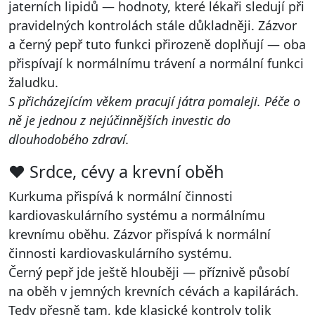
jaterních lipidů — hodnoty, které lékaři sledují při
pravidelných kontrolách stále důkladněji. Zázvor
a černý pepř tuto funkci přirozeně doplňují — oba
přispívají k normálnímu trávení a normální funkci
žaludku.
S přicházejícím věkem pracují játra pomaleji. Péče o
ně je jednou z nejúčinnějších investic do
dlouhodobého zdraví.
❤️ Srdce, cévy a krevní oběh
Kurkuma přispívá k normální činnosti
kardiovaskulárního systému a normálnímu
krevnímu oběhu. Zázvor přispívá k normální
činnosti kardiovaskulárního systému.
Černý pepř jde ještě hlouběji — příznivě působí
na oběh v jemných krevních cévách a kapilárách.
Tedy přesně tam, kde klasické kontroly tolik